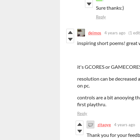
Sure thanks:)
Reply
deimos
4 years ago
(1 edit
inspiring short poems! great
it's GCORES or GAMECORES, pl
resolution can be decreased a
on pc.
controls are a bit anooying th
first playthru.
Reply
zitaoye
4 years ago
Thank you for your feed