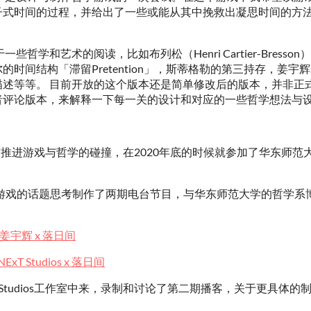
子式时间的过程，并给出了一些或能从其中挽救出凝思时间的方
哲学和艺术的阅读，比如布列松（Henri Cartier-Bress
时间结构「滞留Pretention」，斯蒂格勒的第三持存，姜
描述等等。 目前开放的这个版本还是简单修改后的版本，并非正
者评论版本，来解释一下每一关的设计和对应的一些哲学想法与
就开始有推进游戏与哲学的碰撞，在2020年底的时候就参加了华东师
与游戏的话题思考制作了两期电台节目，与华东师范大学的哲学系
 姜宇辉 x 落日间
xT Studios x 落日间
 Studios工作室中来，录制和讨论了第二期播客，关于更具体