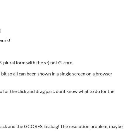
)
 work!
ural form with the s :) not G-core.
 bit so all can been shown in a single screen on a browser
o for the click and drag part. dont know what to do for the
back and the GCORES, teabag! The resolution problem, maybe