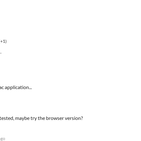
(+1)
.
c application...
ntested, maybe try the browser version?
ago