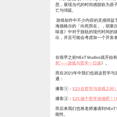
思，展现当代的时间感脱轨为原
亡与绵延。
游戏创作中不少内容的灵感得益于一些
海德格尔的「向死而在」，胡塞尔的
味道》中对于脱轨的现代时间的
出，并且可能会考虑加一个开发
在很早之前NExT Studios
死”——游戏与哲学一日谈
》。
而在2021年中我们也就这哲学
通：
播客①：
E23 在哲学与游戏之间 |
播客②：
E25 做个哲学游戏吧！| NE
而后来我们也将老师邀请到NExT
能性。