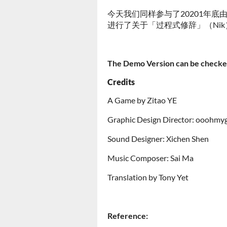
今天我们同样参与了20201年
进行了关于「过程式修辞」（Nik
The Demo Version can be checke
Credits
A Game by Zitao YE
Graphic Design Director: ooohmy
Sound Designer: Xichen Shen
Music Composer: Sai Ma
Translation by Tony Yet
Reference: