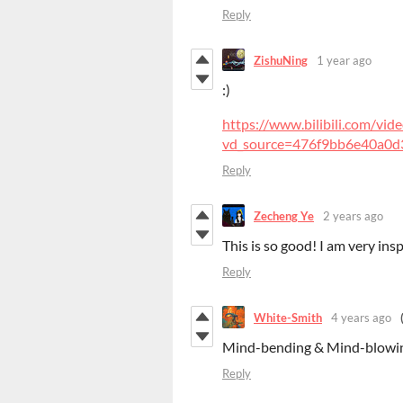
Reply
ZishuNing
1 year ago
:)
https://www.bilibili.com/v
vd_source=476f9bb6e40a0d3
Reply
Zecheng Ye
2 years ago
This is so good! I am very ins
Reply
White-Smith
4 years ago
Mind-bending & Mind-blowin
Reply