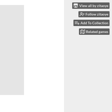
View all by zitaoye
Follow zitaoye
Add To Collection
Related games