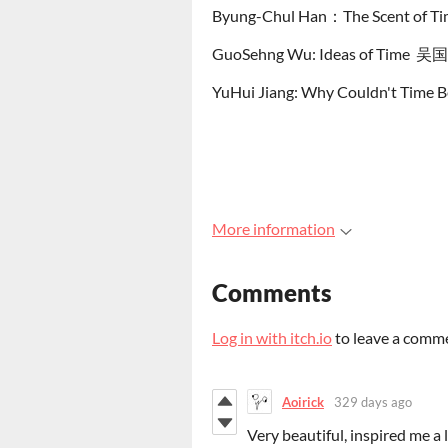
Byung-Chul Han：The Scent of 
GuoSehng Wu: Ideas of T
YuHui Jiang: Why Couldn'
More information
Comments
Log in with itch.io
to leave a comm
Aoirick
329 days ago
Very beautiful, inspired me a 