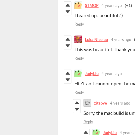
STMOP
4 years ago
(+1)
I teared up. beautiful :')
Reply
Luka Nicolau
4 years ago
This was beautiful. Thank you
Reply
JadyLiu
4 years ago
Hi Zitao. I cannot open the ma
Reply
zitaoye
4 years ago
Sorry, the mac build is u
Reply
JadyLiu
4 years 