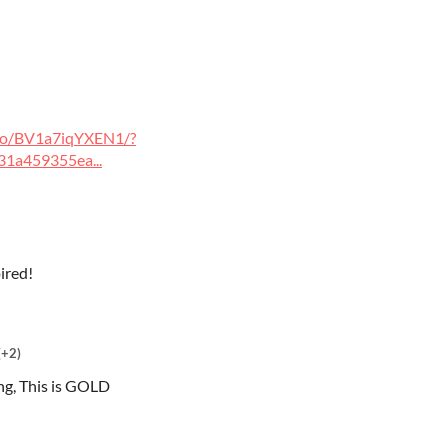
ideo/BV1a7iqYXEN1/?
1a459355ea...
pired!
(+2)
g, This is GOLD