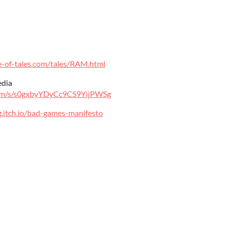
le-of-tales.com/tales/RAM.html
edia
.com/s/s0gxbyYDyCc9CS9YijPWSg
og.itch.io/bad-games-manifesto