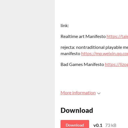
link:
Realtime art Manifesto
https://ta
rejecta: nontraditional playable m
manifesto
https://mp.weixin.qq
Bad Games Manifesto
https://liz
More information
Download
v0.1
73 kB
Download