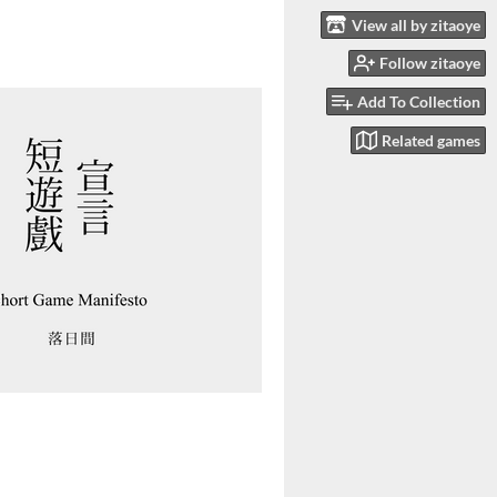
View all by zitaoye
Follow zitaoye
Add To Collection
Related games