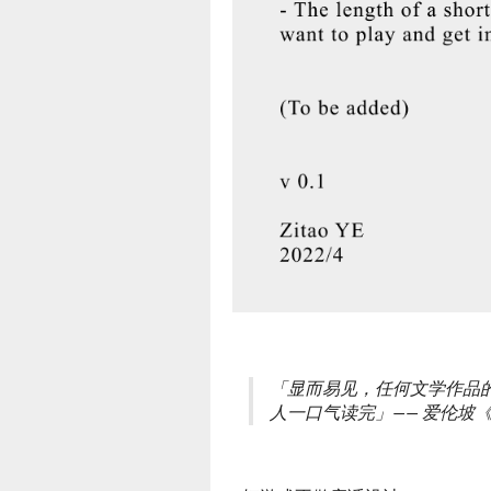
「显而易见，任何文学作品
人一口气读完」
—— 爱伦坡