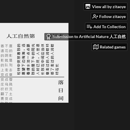
View all by zitaoye
Follow zitaoye
Add To Collection
Submission to Artificial Nature 人工自然
Related games