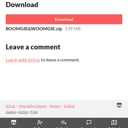
Download
Download
BOOMGIE&WOOMGIE.zip
139 MB
Leave a comment
Log in with itch.io
to leave a comment.
itch.io
·
View all by zitaoye
·
Report
·
Embed
Games
›
Action
›
Free