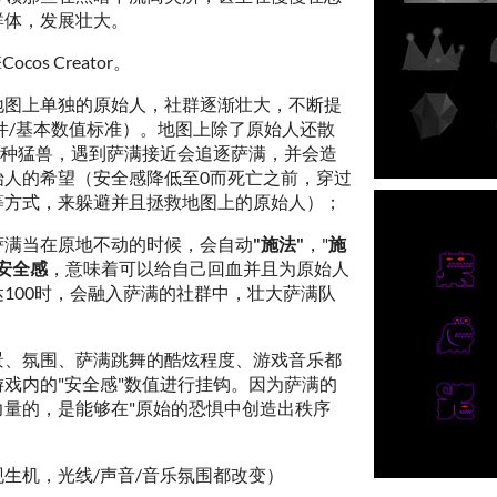
群体，发展壮大。
os Creator。
地图上单独的原始人，社群逐渐壮大，不断提
件/基本数值标准）。地图上除了原始人还散
各种猛兽，遇到萨满接近会追逐萨满，并会造
始人的希望（安全感降低至0而死亡之前，穿过
等方式，来躲避并且拯救地图上的原始人）；
萨满当在原地不动的时候，会自动
"施法"
，"
施
安全感
，意味着可以给自己回血并且为原始人
100时，会融入萨满的社群中，壮大萨满队
景、氛围、萨满跳舞的酷炫程度、游戏音乐都
戏内的"安全感"数值进行挂钩。因为萨满的
量的，是能够在"原始的恐惧中创造出秩序
生机，光线/声音/音乐氛围都改变）