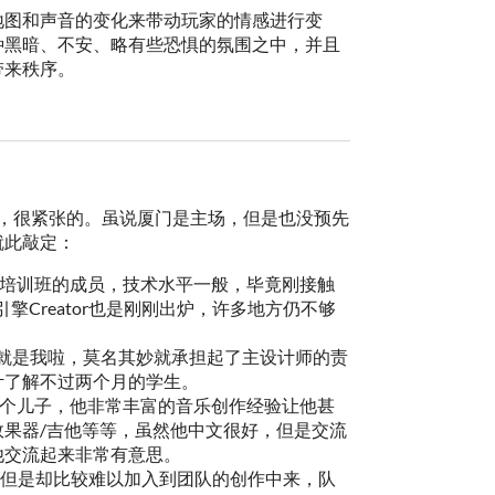
地图和声音的变化来带动玩家的情感进行变
种黑暗、不安、略有些恐惧的氛围之中，并且
带来秩序。
活动，很紧张的。虽说厦门是主场，但是也没预先
就此敲定：
门某培训班的成员，技术水平一般，毕竟刚接触
新引擎Creator也是刚刚出炉，许多地方仍不够
.）：就是我啦，莫名其妙就承担起了主设计师的责
计了解不过两个月的学生。
的两个儿子，他非常丰富的音乐创作经验让他甚
效果器/吉他等等，虽然他中文很好，但是交流
他交流起来非常有意思。
础，但是却比较难以加入到团队的创作中来，队