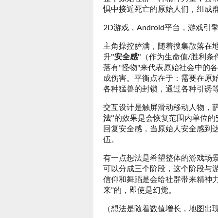
惧中接近死亡的原始人们，组成
2D游戏，Android平台，游戏引擎Coc
主角操控萨满，随着搜集散落在
升
"安全感"
（作为生命值/胜利条
落有"怪物"来代表原始社会中的
成伤害。平衡点在于：需要在原
各种猛兽的封锁，通过各种引诱
交互设计是触屏滑动移动人物，
法"
的效果是会恢复范围内单位的
回复安全感，当原始人安全感到达
伍。
有一点想法是希望整体的游戏场
可以分成三个阶段，这个阶段与游
信仰和舞蹈是会给社群带来精神力
来"的，即使是幻觉。
（想法是随着数值增长，地图出现